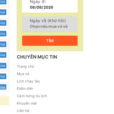
Ngày đi
mua
mua
Ngày về (Khứ hồi)
mua
mua
TÌM
mua
mua
CHUYÊN MỤC TIN
mua
Trang chủ
Mua vé
mua
Lịch chạy tàu
mua
Điểm đến
Cảm hứng du lịch
mua
Khuyến mãi
mua
Liên hệ