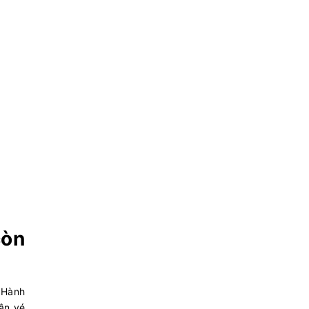
còn
. Hành
ận vé