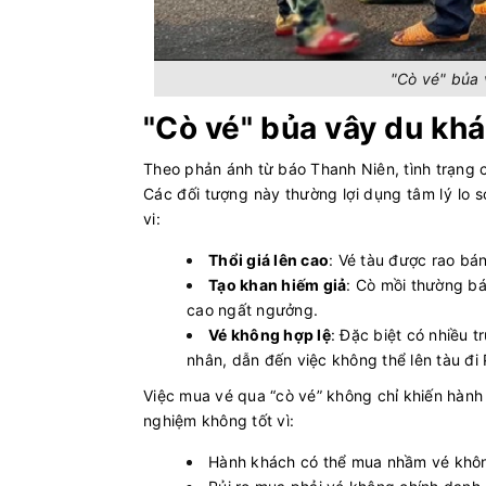
"Cò vé" bủa 
"Cò vé" bủa vây du khá
Theo phản ánh từ báo Thanh Niên, tình trạng c
Các đối tượng này thường lợi dụng tâm lý lo s
vi:
Thổi giá lên cao
: Vé tàu được rao bán
Tạo khan hiếm giả
: Cò mồi thường bá
cao ngất ngưởng.
Vé không hợp lệ
: Đặc biệt có nhiều 
nhân, dẫn đến việc không thể lên tàu đ
Việc mua vé qua “cò vé” không chỉ khiến hành k
nghiệm không tốt vì:
Hành khách có thể mua nhầm vé kh