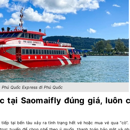
c Phú Quốc Express đi Phú Quốc
c tại Saomaifly đúng giá, luôn 
tiếp tại bến tàu xảy ra tình trạng hết vé hoặc mua vé qua “cò”
trực tuyến để chọn ghế theo ý muốn, thanh toán bảo mật và nh