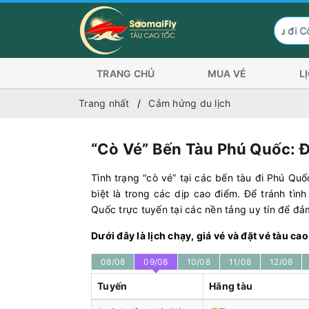
Hành khách có nhu cầu đi Côn Đảo trả lễ dịp 
TRANG CHỦ
MUA VÉ
L
Trang nhất
Cảm hứng du lịch
“Cò Vé” Bến Tàu Phú Quốc: Đ
Tình trạng “cò vé” tại các bến tàu đi Phú Qu
biệt là trong các dịp cao điểm. Để tránh tìn
Quốc trực tuyến tại các nền tảng uy tín để đả
Dưới đây là lịch chạy, giá vé và đặt vé tàu c
08/08
09/08
10/08
11/08
12/08
Tuyến
Hãng tàu