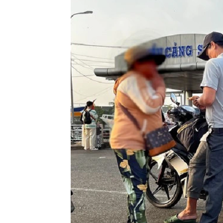
Phú Quốc - Rạch Giá
PHÚ QUỐC EXPR
Phú Quốc - Rạch Giá
Superdong VII
Phú Quốc - Hà Tiên
Superdong III
Phú Quốc - Hà Tiên
PHÚ QUỐC EXPR