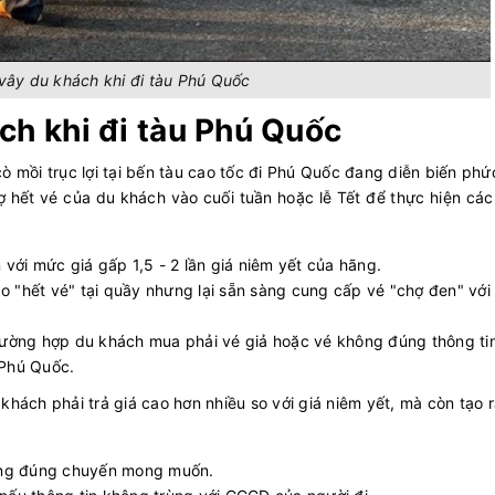
vây du khách khi đi tàu Phú Quốc
ch khi đi tàu Phú Quốc
ò mồi trục lợi tại bến tàu cao tốc đi Phú Quốc đang diễn biến phứ
ợ hết vé của du khách vào cuối tuần hoặc lễ Tết để thực hiện cá
 với mức giá gấp 1,5 - 2 lần giá niêm yết của hãng.
o "hết vé" tại quầy nhưng lại sẵn sàng cung cấp vé "chợ đen" với 
trường hợp du khách mua phải vé giả hoặc vé không đúng thông ti
i Phú Quốc.
hách phải trả giá cao hơn nhiều so với giá niêm yết, mà còn tạo ra
ông đúng chuyến mong muốn.