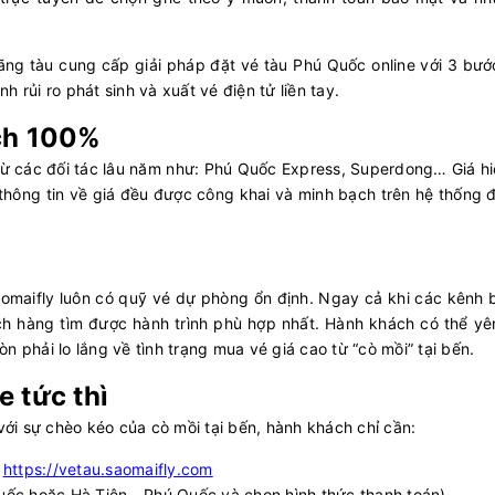
hãng tàu cung cấp giải pháp đặt vé tàu Phú Quốc online với 3 bư
 rủi ro phát sinh và xuất vé điện tử liền tay.
ạch 100%
từ các đối tác lâu năm như: Phú Quốc Express, Superdong… Giá hi
i thông tin về giá đều được công khai và minh bạch trên hệ thống 
aomaifly luôn có quỹ vé dự phòng ổn định. Ngay cả khi các kênh 
ách hàng tìm được hành trình phù hợp nhất. Hành khách có thể yê
n phải lo lắng về tình trạng mua vé giá cao từ “cò mồi” tại bến.
e tức thì
 với sự chèo kéo của cò mồi tại bến, hành khách chỉ cần:
:
https://vetau.saomaifly.com
Quốc hoặc Hà Tiên - Phú Quốc và chọn hình thức thanh toán).