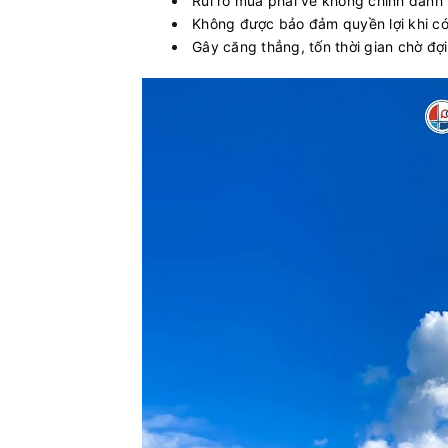
Rủi ro mua phải vé không chính danh 
Không được bảo đảm quyền lợi khi có
Gây căng thẳng, tốn thời gian chờ đợi 