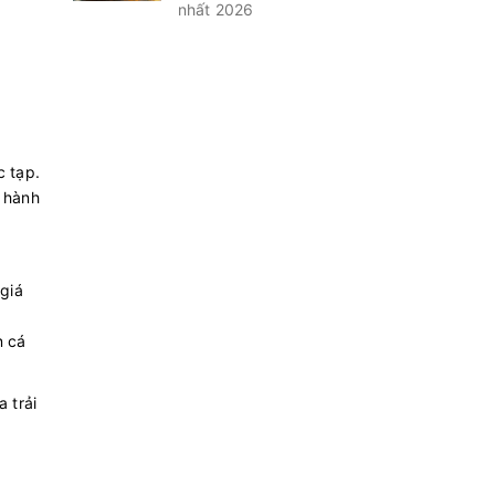
nhất 2026
c tạp.
c hành
giá
n cá
 trải