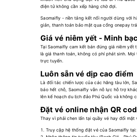
điện tử không cần xếp hàng chờ đợi.
Saomaifly - nền tảng kết nối người dùng với 
giản, thanh toán bảo mật qua cổng onepay tránh
Giá vé niêm yết - Minh b
Tại Saomaifly cam kết bán đúng giá niêm yết 
là giá thanh toán, không có phí phát sinh. Mọ
trực tuyến.
Luôn sẵn vé dịp cao điểm
Là đối tác chiến lược của các hãng tàu lớn, S
báo hết chỗ, Saomaifly vẫn nỗ lực hỗ trợ kh
lên kế hoạch du lịch đảo Phú Quốc và không cò
Đặt vé online nhận QR cod
Thay vì phải chen lấn tại quầy vé hay đối mặt
Truy cập hệ thống đặt vé của Saomaifly tại
Nhập thông tin tuyến tàu (Rạch Giá - Phú 