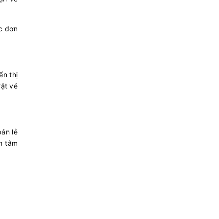
ớc đơn
ển thị
đặt vé
bán lẻ
n tâm