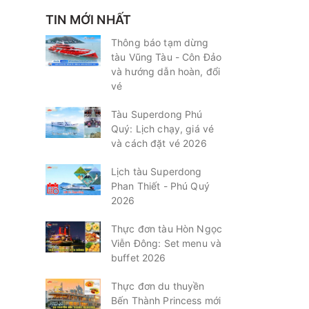
vé
TIN MỚI NHẤT
Thông báo tạm dừng
vé
tàu Vũng Tàu - Côn Đảo
và hướng dẫn hoàn, đổi
mua
vé
mua
Tàu Superdong Phú
Quý: Lịch chạy, giá vé
và cách đặt vé 2026
Lịch tàu Superdong
Phan Thiết - Phú Quý
2026
Thực đơn tàu Hòn Ngọc
Viễn Đông: Set menu và
buffet 2026
Thực đơn du thuyền
Bến Thành Princess mới