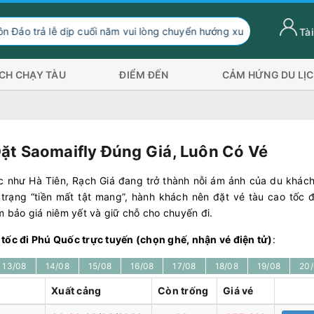
cuối năm vui lòng chuyển hướng xuống Sóc Trăng Trần Đề đi 2 phư
Tài
ỊCH CHẠY TÀU
ĐIỂM ĐẾN
CẢM HỨNG DU LỊ
ặt Saomaifly Đúng Giá, Luôn Có Vé
ốc như Hà Tiên, Rạch Giá đang trở thành nỗi ám ảnh của du khác
h trạng “tiền mất tật mang”, hành khách nên đặt vé tàu cao tốc 
m bảo giá niêm yết và giữ chỗ cho chuyến đi.
ao tốc đi Phú Quốc trực tuyến (chọn ghế, nhận vé điện tử)
:
13/08
14/08
15/08
16/08
17/08
18/08
19/08
20
Xuất cảng
Còn trống
Giá vé