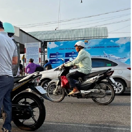
13:20
09/08/2026
0
315.000
ESS 8
Hết 
13:30
09/08/2026
0
354.000
Hết 
13:30
09/08/2026
20
255.818
+
Chọn 
14:00
09/08/2026
20
216.000
ESS 9
+
Chọn 