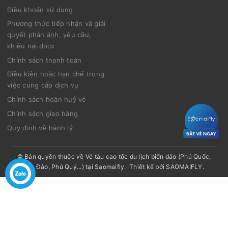
Điều khoản sử dụng
Phương thức tiếp nhận và giải
quyết phản ánh, yêu cầu,
khiếu nại.docx
Chính sách thanh toán
Điều kiện hoặc hạn chế trong
việc cung cấp dịch vụ
Chính sách hoàn huỷ vé
Chính sách giao hàng
Quy định về hành lý
© Bản quyền thuộc về
Vé tàu cao tốc du lịch biển đảo (Phú Quốc,
Côn Đảo, Phú Quý...) tại Saomaifly
.
Thiết kế bởi
SAOMAIFLY
.