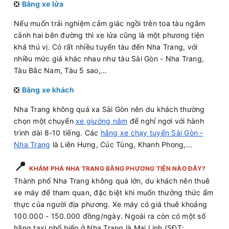
❎
Bằng xe lửa
Nếu muốn trải nghiệm cảm giác ngồi trên toa tàu ngắm
cảnh hai bên đường thì xe lửa cũng là một phương tiện
khá thú vị. Có rất nhiều tuyến tàu đến Nha Trang, với
nhiều mức giá khác nhau như tàu Sài Gòn - Nha Trang,
Tàu Bắc Nam, Tàu 5 sao,...
❎
Bằng xe khách
Nha Trang không quá xa Sài Gòn nên du khách thường
chọn một chuyến
xe giường nằm
để nghỉ ngơi với hành
trình dài 8-10 tiếng. Các
hãng xe chạy tuyến Sài Gòn -
Nha Trang
là Liên Hưng, Cúc Tùng, Khanh Phong,...
📍
KHÁM PHÁ NHA TRANG BẰNG PHƯƠNG TIỆN NÀO ĐÂY?
Thành phố Nha Trang không quá lớn, du khách nên thuê
xe máy để tham quan, đặc biệt khi muốn thưởng thức ẩm
thực của người địa phương. Xe máy có giá thuê khoảng
100.000 - 150.000 đồng/ngày. Ngoài ra còn có một số
hãng taxi phổ biến ở Nha Trang là Mai Linh (SĐT: