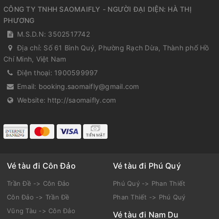
CÔNG TY TNHH SAOMAIFLY - NGƯỜI ĐẠI DIỆN: HÀ THỊ
PHƯƠNG
M.S.D.N: 3502517742
Địa chỉ:
Số 61 Bình Quý, Phường Rạch Dừa, Thành phố Hồ
Chí Minh, Việt Nam
Điện thoại:
1900599997
Email:
booking.saomaifly@gmail.com
Website:
http://saomaifly.com
Vé tàu đi Côn Đảo
Vé tàu đi Phú Quý
Trần Đề -> Côn Đảo
Phú Quý -> Phan Thiết
Côn Đảo -> Trần Đề
Phan Thiết -> Phú Quý
Vũng Tàu -> Côn Đảo
Vé tàu đi Nam Du