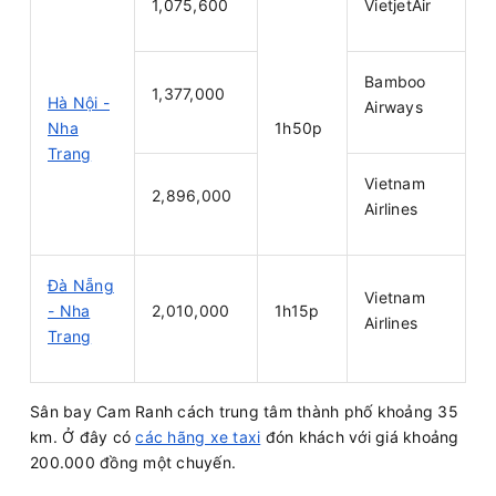
1,075,600
VietjetAir
Bamboo
1,377,000
Hà Nội -
Airways
Nha
1h50p
Trang
Vietnam
2,896,000
Airlines
Đà Nẵng
Vietnam
- Nha
2,010,000
1h15p
Airlines
Trang
Sân bay Cam Ranh cách trung tâm thành phố khoảng 35
km. Ở đây có
các hãng xe taxi
đón khách với giá khoảng
200.000 đồng một chuyến.