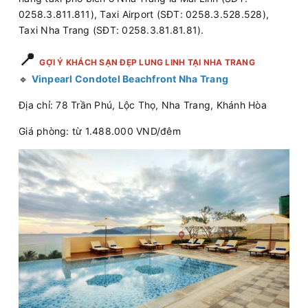
0258.3.811.811), Taxi Airport (SĐT: 0258.3.528.528),
Taxi Nha Trang (SĐT: 0258.3.81.81.81).
📍
GỢI Ý KHÁCH SẠN ĐẸP LUNG LINH TẠI NHA TRANG
🔹
Vinpearl Condotel Beachfront Nha Trang
Địa chỉ: 78 Trần Phú, Lộc Thọ, Nha Trang, Khánh Hòa
Giá phòng: từ 1.488.000 VND/đêm