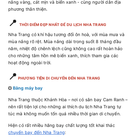
nắng vàng, cát mịn và biển xanh - cùng người dân địa
phương thân thiện.
📍
THỜI ĐIỂM ĐẸP NHẤT ĐỂ DU LỊCH NHA TRANG
Nha Trang có khí hậu tương đối ôn hoà, với mùa mưa và
mùa nắng rõ rệt. Mùa nắng dài trong suốt 8 tháng đầu
năm, nhiệt độ chênh lệch cũng không cao rất hoàn hảo
cho những tâm hồn mê biển xanh, thích tham gia các
hoạt động ngoài trời.
📍
PHƯƠNG TIỆN DI CHUYỂN ĐẾN NHA TRANG
❎
Bằng máy bay
Nha Trang thuộc Khánh Hòa – nơi có sân bay Cam Ranh –
nên rất tiện lợi cho những ai thích du lịch Nha Trang tự
túc mà không muốn tốn quá nhiều thời gian di chuyển.
Hiện có rất nhiều hãng bay chất lượng tốt khai thác
chuyến bay đến Nha Trang
: