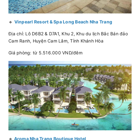
🔹
Vinpearl Resort & Spa Long Beach Nha Trang
Địa chỉ: Lô D6B2 & D7A1, Khu 2, Khu du lịch Bắc Bán đảo
Cam Ranh, Huyện Cam Lâm, Tỉnh Khánh Hòa
Giá phòng: từ 5.516.000 VND/đêm
🔹
Aroma Nha Trang Boutique Hotel