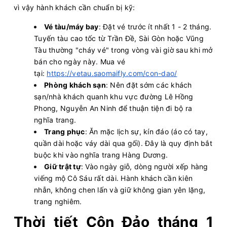
vì vậy hành khách cần chuẩn bị kỹ:
Vé tàu/máy bay
: Đặt vé trước ít nhất 1 - 2 tháng.
Tuyến tàu cao tốc từ Trần Đề, Sài Gòn hoặc Vũng
Tàu thường "cháy vé" trong vòng vài giờ sau khi mở
bán cho ngày này. Mua vé
tại:
https://vetau.saomaifly.com/con-dao/
Phòng khách sạn
: Nên đặt sớm các khách
sạn/nhà khách quanh khu vực đường Lê Hồng
Phong, Nguyễn An Ninh để thuận tiện đi bộ ra
nghĩa trang.
Trang phục
: Ăn mặc lịch sự, kín đáo (áo có tay,
quần dài hoặc váy dài qua gối). Đây là quy định bắt
buộc khi vào nghĩa trang Hàng Dương.
Giữ trật tự
: Vào ngày giỗ, dòng người xếp hàng
viếng mộ Cô Sáu rất dài. Hành khách cần kiên
nhẫn, không chen lấn và giữ không gian yên lặng,
trang nghiêm.
Thời tiết Côn Đảo tháng 1