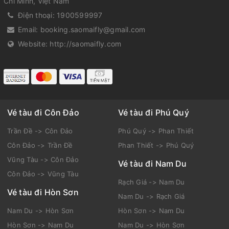
Chí Minh, Việt Nam
Điện thoại:
1900599997
Email:
booking.saomaifly@gmail.com
Website:
http://saomaifly.com
Vé tàu đi Côn Đảo
Vé tàu đi Phú Quý
Trần Đề -> Côn Đảo
Phú Quý -> Phan Thiết
Côn Đảo -> Trần Đề
Phan Thiết -> Phú Quý
Vũng Tàu -> Côn Đảo
Vé tàu đi Nam Du
Côn Đảo -> Vũng Tàu
Rạch Giá -> Nam Du
Vé tàu đi Hòn Sơn
Nam Du -> Rạch Giá
Nam Du -> Hòn Sơn
Hòn Sơn -> Nam Du
Hòn Sơn -> Nam Du
Nam Du -> Hòn Sơn