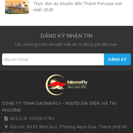
Thực đơn du thuyền Bến Thành Princess mới
nhất 2026
ĐĂNG KÝ NHẬN TIN
Các chương trình khuyến mãi sẽ tự động gửi đến bạn.
ĐĂNG KÝ
CÔNG TY TNHH SAOMAIFLY - NGƯỜI ĐẠI DIỆN: HÀ THỊ
PHƯƠNG
M.S.D.N: 3502517742
Địa chỉ:
Số 61 Bình Quý, Phường Rạch Dừa, Thành phố Hồ