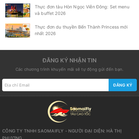
Thực đơn tàu Hòn Ngọc Viễn Đông: Set menu
và buffet 2026
Thực đơn du thuyền Bến Thành Princess mới
nhất 2026
ĐĂNG KÝ NHẬN TIN
Các chương trình khuyến mãi sẽ tự động gửi đến bạn.
ĐĂNG KÝ
CÔNG TY TNHH SAOMAIFLY - NGƯỜI ĐẠI DIỆN: HÀ THỊ
PHƯƠNG