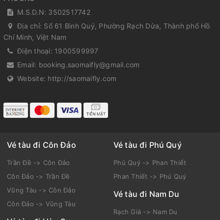
M.S.D.N: 3502517742
Địa chỉ:
Số 61 Bình Quý, Phường Rạch Dừa, Thành phố Hồ
Chí Minh, Việt Nam
Điện thoại:
1900599997
Email:
booking.saomaifly@gmail.com
Website:
http://saomaifly.com
Vé tàu đi Côn Đảo
Vé tàu đi Phú Quý
Trần Đề -> Côn Đảo
Phú Quý -> Phan Thiết
Côn Đảo -> Trần Đề
Phan Thiết -> Phú Quý
Vũng Tàu -> Côn Đảo
Vé tàu đi Nam Du
Côn Đảo -> Vũng Tàu
Rạch Giá -> Nam Du