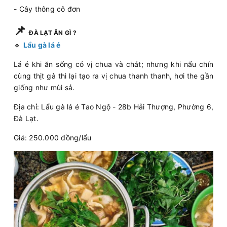
- Cây thông cô đơn
📌
ĐÀ LẠT ĂN GÌ ?
🔹
Lẩu gà lá é
Lá é khi ăn sống có vị chua và chát; nhưng khi nấu chín
cùng thịt gà thì lại tạo ra vị chua thanh thanh, hơi the gần
giống như mùi sả.
Địa chỉ: Lẩu gà lá é Tao Ngộ - 28b Hải Thượng, Phường 6,
Đà Lạt.
Giá: 250.000 đồng/lẩu