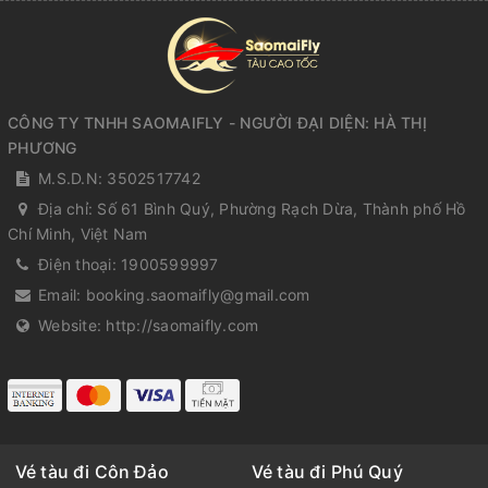
CÔNG TY TNHH SAOMAIFLY - NGƯỜI ĐẠI DIỆN: HÀ THỊ
PHƯƠNG
M.S.D.N: 3502517742
Địa chỉ:
Số 61 Bình Quý, Phường Rạch Dừa, Thành phố Hồ
Chí Minh, Việt Nam
Điện thoại:
1900599997
Email:
booking.saomaifly@gmail.com
Website:
http://saomaifly.com
Vé tàu đi Côn Đảo
Vé tàu đi Phú Quý