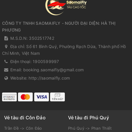
CÔNG TY TNHH SAOMAIFLY - NGƯỜI ĐẠI DIỆN: HÀ THỊ
PHƯƠNG
M.S.D.N: 3502517742
Địa chỉ:
Số 61 Bình Quý, Phường Rạch Dừa, Thành phố Hồ
Chí Minh, Việt Nam
Điện thoại:
1900599997
Email:
booking.saomaifly@gmail.com
Website:
http://saomaifly.com
Vé tàu đi Côn Đảo
Vé tàu đi Phú Quý
Trần Đề -> Côn Đảo
Phú Quý -> Phan Thiết