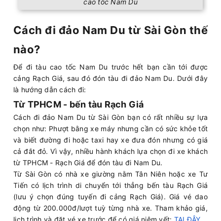
cao tốc Nam Du
Cách đi đảo Nam Du từ Sài Gòn thế
nào?
Để đi tàu cao tốc Nam Du trước hết bạn cần tới được
cảng Rạch Giá, sau đó đón tàu đi đảo Nam Du. Dưới đây
là hướng dẫn cách đi:
Từ TPHCM - bến tàu Rạch Giá
Cách đi đảo Nam Du từ Sài Gòn bạn có rất nhiều sự lựa
chọn như: Phượt bằng xe máy nhưng cần có sức khỏe tốt
và biết đường đi hoặc taxi hay xe đưa đón nhưng có giá
cả đắt đỏ. Vì vậy, nhiều hành khách lựa chọn đi xe khách
từ TPHCM - Rạch Giá để đón tàu đi Nam Du.
Từ Sài Gòn có nhà xe giường nằm Tân Niên hoặc xe Tư
Tiến có lịch trình di chuyển tới thẳng bến tàu Rạch Giá
(lưu ý chọn đúng tuyến đi cảng Rạch Giá). Giá vé dao
động từ 200.000đ/lượt tuỳ từng nhà xe. Tham khảo giá,
lịch trình và đặt vé xe trước để có giá niêm yết:
TẠI ĐÂY