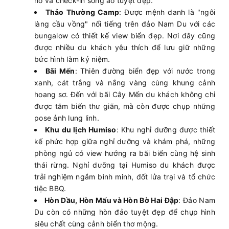
hô và check-in sống ảo tuyệt đẹp.
Thảo Thường Camp
: Được mệnh danh là "ngôi
làng cầu vồng" nổi tiếng trên đảo Nam Du với các
bungalow có thiết kế view biển đẹp. Nơi đây cũng
được nhiều du khách yêu thích để lưu giữ những
bức hình làm kỷ niệm.
Bãi Mến
: Thiên đường biển đẹp với nước trong
xanh, cát trắng và nắng vàng cùng khung cảnh
hoang sơ. Đến với bãi Cây Mến du khách không chỉ
được tắm biển thư giãn, mà còn được chụp những
pose ảnh lung linh.
Khu du lịch Humiso
: Khu nghỉ dưỡng được thiết
kế phức hợp giữa nghỉ dưỡng và khám phá, những
phòng ngủ có view hướng ra bãi biển cùng hệ sinh
thái rừng. Nghỉ dưỡng tại Humiso du khách được
trải nghiệm ngắm bình minh, đốt lửa trại và tổ chức
tiệc BBQ.
Hòn Dầu, Hòn Mấu và Hòn Bờ Hai Đập
: Đảo Nam
Du còn có những hòn đảo tuyệt đẹp để chụp hình
siêu chất cùng cảnh biển thơ mộng.