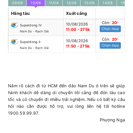
09/08
10/08
11/08
12/08
13/08
14/08
15/08
Hãng tàu
Xuất cảng
Còn:
20
+
10/08/2026
Superdong IV
Chọn mua
11:00 - 275k
Nam Du - Rạch Giá
Còn:
20
+
10/08/2026
Superdong II
Chọn mua
11:50 - 275k
Nam Du - Rạch Giá
Nắm rõ cách đi từ HCM đến đảo Nam Du ở trên sẽ giúp
hành khách dễ dàng di chuyển tới cảng để đón tàu cao
tốc và có chuyến đi nhiều trải nghiệm. Nếu có bất kỳ câu
hỏi nào cần được hỗ trợ, vui lòng liên hệ tới hotline
1900.59.99.97.
Phương Nga