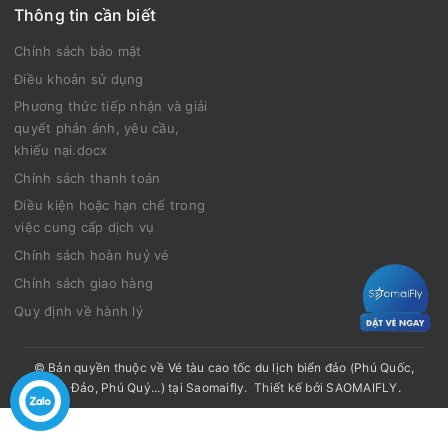
Thông tin cần biết
Chính sách bảo mật
Điều khoản sử dụng
Phương thức tiếp nhận và giải
quyết phản ánh, yêu cầu,
khiếu nại.docx
Chính sách thanh toán
Điều kiện hoặc hạn chế trong
việc cung cấp dịch vụ
Chính sách hoàn huỷ vé
Chính sách giao hàng
Quy định về hành lý
© Bản quyền thuộc về
Vé tàu cao tốc du lịch biển đảo (Phú Quốc,
Côn Đảo, Phú Quý...) tại Saomaifly
.
Thiết kế bởi
SAOMAIFLY
.