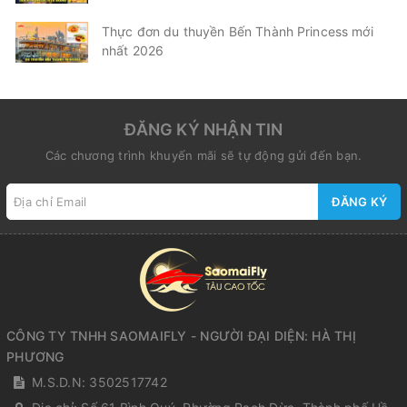
Thực đơn du thuyền Bến Thành Princess mới
nhất 2026
ĐĂNG KÝ NHẬN TIN
Các chương trình khuyến mãi sẽ tự động gửi đến bạn.
ĐĂNG KÝ
CÔNG TY TNHH SAOMAIFLY - NGƯỜI ĐẠI DIỆN: HÀ THỊ
PHƯƠNG
M.S.D.N: 3502517742