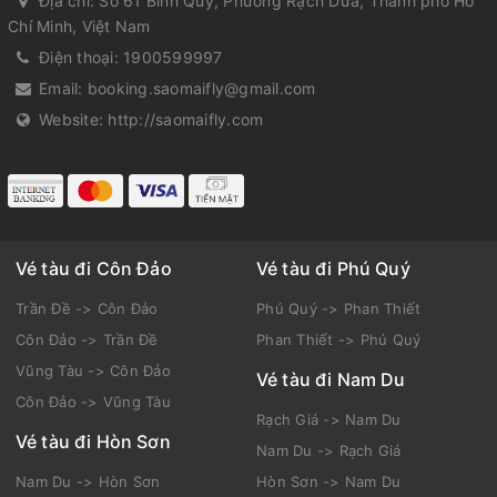
Địa chỉ:
Số 61 Bình Quý, Phường Rạch Dừa, Thành phố Hồ
Chí Minh, Việt Nam
Điện thoại:
1900599997
Email:
booking.saomaifly@gmail.com
Website:
http://saomaifly.com
Vé tàu đi Côn Đảo
Vé tàu đi Phú Quý
Trần Đề -> Côn Đảo
Phú Quý -> Phan Thiết
Côn Đảo -> Trần Đề
Phan Thiết -> Phú Quý
Vũng Tàu -> Côn Đảo
Vé tàu đi Nam Du
Côn Đảo -> Vũng Tàu
Rạch Giá -> Nam Du
Vé tàu đi Hòn Sơn
Nam Du -> Rạch Giá
Nam Du -> Hòn Sơn
Hòn Sơn -> Nam Du