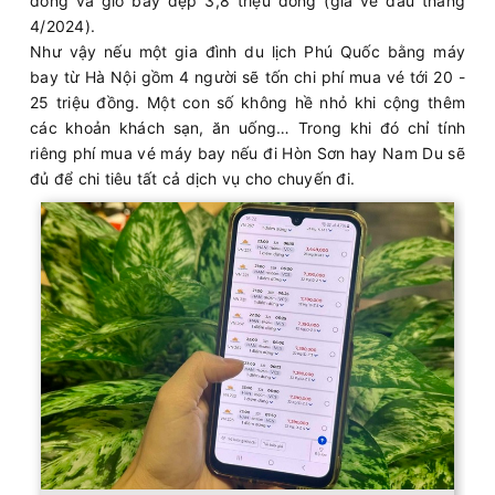
đồng và giờ bay đẹp 3,8 triệu đồng (giá vé đầu tháng
4/2024).
Như vậy nếu một gia đình du lịch Phú Quốc bằng máy
bay từ Hà Nội gồm 4 người sẽ tốn chi phí mua vé tới 20 -
25 triệu đồng. Một con số không hề nhỏ khi cộng thêm
các khoản khách sạn, ăn uống… Trong khi đó chỉ tính
riêng phí mua vé máy bay nếu đi Hòn Sơn hay Nam Du sẽ
đủ để chi tiêu tất cả dịch vụ cho chuyến đi.