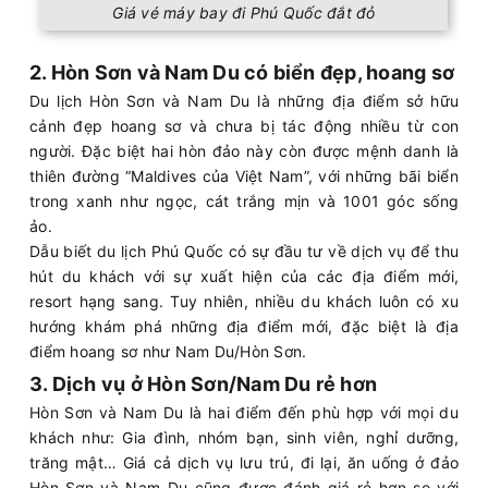
Giá vé máy bay đi Phú Quốc đắt đỏ
2. Hòn Sơn và Nam Du có biển đẹp, hoang sơ
Du lịch Hòn Sơn và Nam Du là những địa điểm sở hữu
cảnh đẹp hoang sơ và chưa bị tác động nhiều từ con
người. Đặc biệt hai hòn đảo này còn được mệnh danh là
thiên đường “Maldives của Việt Nam”, với những bãi biển
trong xanh như ngọc, cát trắng mịn và 1001 góc sống
ảo.
Dẫu biết du lịch Phú Quốc có sự đầu tư về dịch vụ để thu
hút du khách với sự xuất hiện của các địa điểm mới,
resort hạng sang. Tuy nhiên, nhiều du khách luôn có xu
hướng khám phá những địa điểm mới, đặc biệt là địa
điểm hoang sơ như Nam Du/Hòn Sơn.
3. Dịch vụ ở Hòn Sơn/Nam Du rẻ hơn
Hòn Sơn và Nam Du là hai điểm đến phù hợp với mọi du
khách như: Gia đình, nhóm bạn, sinh viên, nghỉ dưỡng,
trăng mật… Giá cả dịch vụ lưu trú, đi lại, ăn uống ở đảo
Hòn Sơn và Nam Du cũng được đánh giá rẻ hơn so với