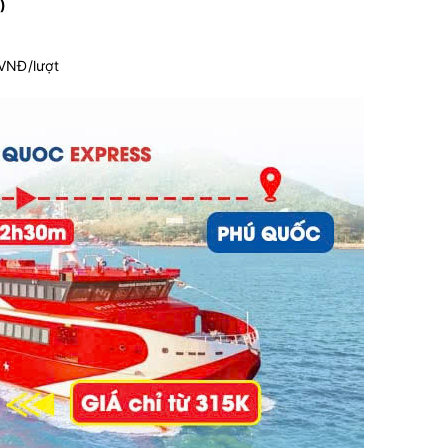
)
 VNĐ/lượt