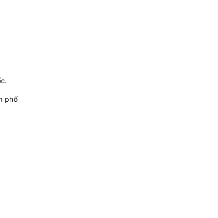
ốc.
nh phố