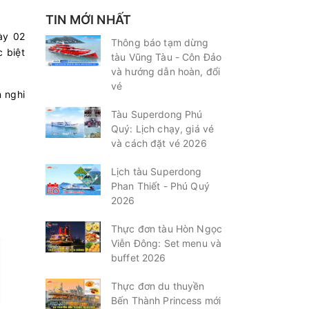
TIN MỚI NHẤT
ày 02
Thông báo tạm dừng
 biệt
tàu Vũng Tàu - Côn Đảo
và hướng dẫn hoàn, đổi
vé
n nghi
Tàu Superdong Phú
Quý: Lịch chạy, giá vé
và cách đặt vé 2026
Lịch tàu Superdong
Phan Thiết - Phú Quý
2026
Thực đơn tàu Hòn Ngọc
Viễn Đông: Set menu và
buffet 2026
Thực đơn du thuyền
Bến Thành Princess mới