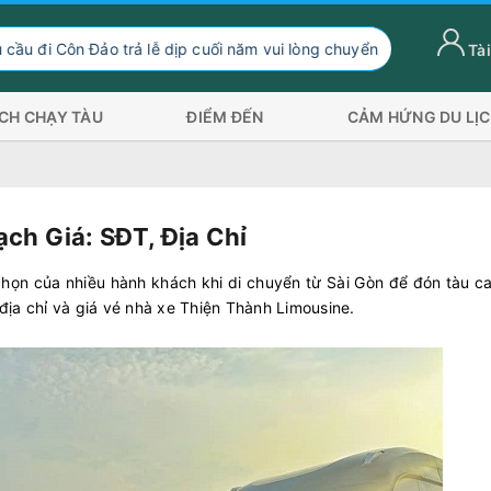
trả lễ dịp cuối năm vui lòng chuyển hướng xuống Sóc Trăng Trần Đ
Tài
ỊCH CHẠY TÀU
ĐIỂM ĐẾN
CẢM HỨNG DU LỊ
ch Giá: SĐT, Địa Chỉ
chọn của nhiều hành khách khi di chuyển từ Sài Gòn để đón tàu c
 địa chỉ và giá vé nhà xe Thiện Thành Limousine.