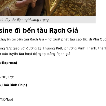
ó đầy đủ tiện nghi sang trọng
ine đi bến tàu Rạch Giá
chuyển tới bến tàu Rạch Giá - nơi xuất phát tàu cao tốc đi Phú Qu
ường 3/2 giao với đường Lý Thường Kiệt, phường Vĩnh Thanh, thà
in các tuyến tàu hoạt động tại cảng Rạch giá:
c Express)
0VNĐ/lượt
, Hoà Bình Ship)
VNĐ/lượt