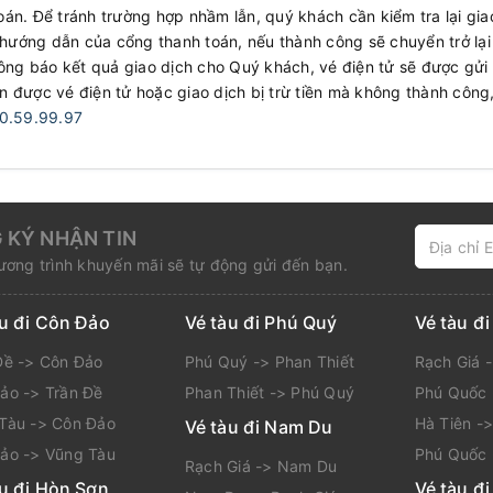
n. Để tránh trường hợp nhầm lẫn, quý khách cần kiểm tra lại gia
 hướng dẫn của cổng thanh toán, nếu thành công sẽ chuyển trở lại
ông báo kết quả giao dịch cho Quý khách, vé điện tử sẽ được gửi
 được vé điện tử hoặc giao dịch bị trừ tiền mà không thành công
0.59.99.97
 KÝ NHẬN TIN
ơng trình khuyến mãi sẽ tự động gửi đến bạn.
àu đi Côn Đảo
Vé tàu đi Phú Quý
Vé tàu đ
Đề -> Côn Đảo
Phú Quý -> Phan Thiết
Rạch Giá 
ảo -> Trần Đề
Phan Thiết -> Phú Quý
Phú Quốc 
Tàu -> Côn Đảo
Hà Tiên -
Vé tàu đi Nam Du
ảo -> Vũng Tàu
Phú Quốc 
Rạch Giá -> Nam Du
àu đi Hòn Sơn
Vé tàu đi