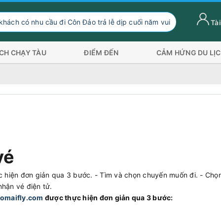
nhu cầu đi Côn Đảo trả lễ dịp cuối năm vui lòng chuyển hướng xu
Tài
ỊCH CHẠY TÀU
ĐIỂM ĐẾN
CẢM HỨNG DU LỊ
vé
c hiện đơn giản qua 3 bước. - Tìm và chọn chuyến muốn đi. - Chọn
nhận vé điện tử.
aomaifly.com
được thực hiện đơn giản qua 3 bước: