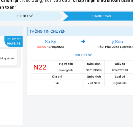
"
Chọn lại
". Nếu đúng, tích vào dấu "
Chấp nhận điều khoản than
nh toán
"