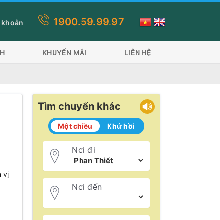
1900.59.99.97
ống Sóc Trăng Trần Đề đi 2 phương tiện: Tàu Superdong và tàu Trư
 khoản
CH
KHUYẾN MÃI
LIÊN HỆ
Tìm chuyến khác
Một chiều
Khứ hồi
Nơi đi
 vị
Nơi đến