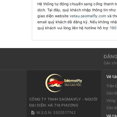
Hệ thống tự động chuyển sang cổng thanh toá
dịch. Tại đây, quý khách nhập thông tin như
giao diện website
vetau.saomaifly.com
và th
email quý khách đã đăng ký. Nếu không nhận
quý khách vui lòng liên hệ hotline hỗ trợ:
190
ĐĂNG
Các chư
Vé t
Trần 
Côn Đ
CÔNG TY TNHH SAOMAIFLY - NGƯỜI
Vũng 
ĐẠI DIỆN: HÀ THỊ PHƯƠNG
Côn Đ
M.S.D.N: 3502517742
Vé t