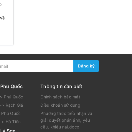
o
 về
,
Đăng ký
i Phú Quốc
Thông tin cần biết
-> Phú Quốc
Chính sách bảo mật
-> Rạch Giá
Điều khoản sử dụng
> Phú Quốc
Phương thức tiếp nhận và
giải quyết phản ánh, yêu
-> Hà Tiên
cầu, khiếu nại.docx
 Lý Sơn