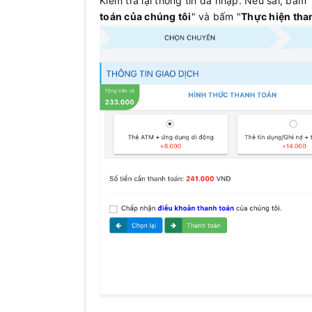
Kiểm tra lại thông tin đã nhập. Nếu sai, bấm 
toán của chúng tôi
" và bấm "
Thực hiện tha