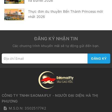
và buffet 2026
Thực đơn du thuyền Bến Thành Princess mới
nhất 2026
ĐĂNG KÝ NHẬN TIN
Các chương trình khuyến mãi sẽ tự động gửi đến bạn.
ĐĂNG KÝ
CÔNG TY TNHH SAOMAIFLY - NGƯỜI ĐẠI DIỆN: HÀ THỊ
PHƯƠNG
M.S.D.N: 3502517742