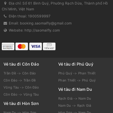
Địa chỉ:
Số 61 Bình Quý, Phường Rạch Dừa, Thành phố Hồ
Chí Minh, Việt Nam
Điện thoại:
1900599997
Email:
booking.saomaifly@gmail.com
Website:
http://saomaifly.com
Vé tàu đi Côn Đảo
Vé tàu đi Phú Quý
Trần Đề -> Côn Đảo
Phú Quý -> Phan Thiết
Côn Đảo -> Trần Đề
Phan Thiết -> Phú Quý
Vũng Tàu -> Côn Đảo
Vé tàu đi Nam Du
Côn Đảo -> Vũng Tàu
Rạch Giá -> Nam Du
Vé tàu đi Hòn Sơn
Nam Du -> Rạch Giá
Nam Du -> Hòn Sơn
Hòn Sơn -> Nam Du