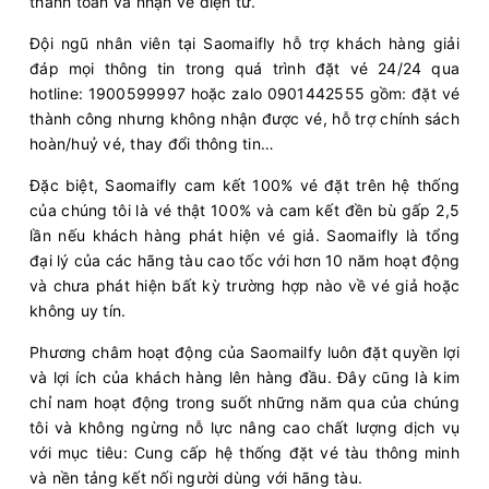
thanh toán và nhận vé điện tử.
Đội ngũ nhân viên tại Saomaifly hỗ trợ khách hàng giải
đáp mọi thông tin trong quá trình đặt vé 24/24 qua
hotline: 1900599997 hoặc zalo 0901442555 gồm: đặt vé
thành công nhưng không nhận được vé, hỗ trợ chính sách
hoàn/huỷ vé, thay đổi thông tin…
Đặc biệt, Saomaifly cam kết 100% vé đặt trên hệ thống
của chúng tôi là vé thật 100% và cam kết đền bù gấp 2,5
lần nếu khách hàng phát hiện vé giả. Saomaifly là tổng
đại lý của các hãng tàu cao tốc với hơn 10 năm hoạt động
và chưa phát hiện bất kỳ trường hợp nào về vé giả hoặc
không uy tín.
Phương châm hoạt động của Saomailfy luôn đặt quyền lợi
và lợi ích của khách hàng lên hàng đầu. Đây cũng là kim
chỉ nam hoạt động trong suốt những năm qua của chúng
tôi và không ngừng nỗ lực nâng cao chất lượng dịch vụ
với mục tiêu: Cung cấp hệ thống đặt vé tàu thông minh
và nền tảng kết nối người dùng với hãng tàu.