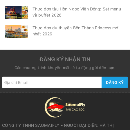
Thực đơn tàu Hòn Ngọc Viễn Đông: Set menu
và buffet 2026
Thực đơn du thuyền Bến Thành Princess mới
nhất 2026
ĐĂNG KÝ NHẬN TIN
Các chương trình khuyến mãi sẽ tự động gửi đến bạn.
ĐĂNG KÝ
CÔNG TY TNHH SAOMAIFLY - NGƯỜI ĐẠI DIỆN: HÀ THỊ