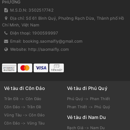
PHƯƠNG
M.S.D.N: 3502517742
Địa chỉ:
Số 61 Bình Quý, Phường Rạch Dừa, Thành phố Hồ
Chí Minh, Việt Nam
Điện thoại:
1900599997
Email:
booking.saomaifly@gmail.com
Website:
http://saomaifly.com
Vé tàu đi Côn Đảo
Vé tàu đi Phú Quý
Trần Đề -> Côn Đảo
Phú Quý -> Phan Thiết
Côn Đảo -> Trần Đề
Phan Thiết -> Phú Quý
Vũng Tàu -> Côn Đảo
Vé tàu đi Nam Du
Côn Đảo -> Vũng Tàu
Rạch Giá -> Nam Du