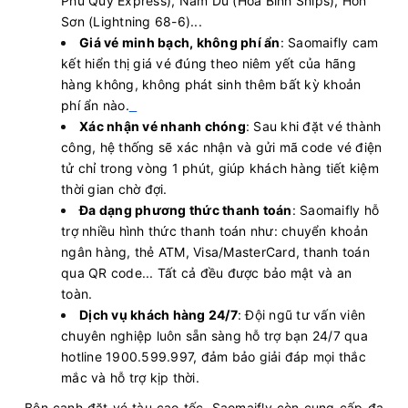
Phú Quý Express), Nam Du (Hoà Bình Ships), Hòn
Sơn (Lightning 68-6)...
Giá vé minh bạch, không phí ẩn
: Saomaifly cam
kết hiển thị giá vé đúng theo niêm yết của hãng
hàng không, không phát sinh thêm bất kỳ khoản
phí ẩn nào.
Xác nhận vé nhanh chóng
: Sau khi đặt vé thành
công, hệ thống sẽ xác nhận và gửi mã code vé điện
tử chỉ trong vòng 1 phút, giúp khách hàng tiết kiệm
thời gian chờ đợi.
Đa dạng phương thức thanh toán
: Saomaifly hỗ
trợ nhiều hình thức thanh toán như: chuyển khoản
ngân hàng, thẻ ATM, Visa/MasterCard, thanh toán
qua QR code... Tất cả đều được bảo mật và an
toàn.
Dịch vụ khách hàng 24/7
: Đội ngũ tư vấn viên
chuyên nghiệp luôn sẵn sàng hỗ trợ bạn 24/7 qua
hotline 1900.599.997, đảm bảo giải đáp mọi thắc
mắc và hỗ trợ kịp thời.
Bên cạnh đặt vé tàu cao tốc, Saomaifly còn cung cấp đa