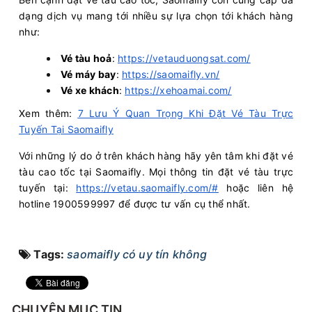
dạng dịch vụ mang tới nhiều sự lựa chọn tới khách hàng
như:
Vé tàu hoả
:
https://vetauduongsat.com/
Vé máy bay
:
https://saomaifly.vn/
Vé xe khách
:
https://xehoamai.com/
Xem thêm:
7 Lưu Ý Quan Trọng Khi Đặt Vé Tàu Trực
Tuyến Tại Saomaifly
Với những lý do ở trên khách hàng hãy yên tâm khi đặt vé
tàu cao tốc tại Saomaifly. Mọi thông tin đặt vé tàu trực
tuyến tại:
https://vetau.saomaifly.com/#
hoặc liên hệ
hotline 1900599997 để được tư vấn cụ thể nhất.
Tags:
saomaifly có uy tín không
CHUYÊN MỤC TIN