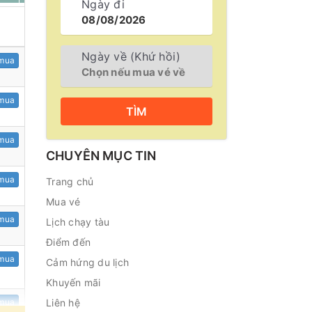
Ngày đi
Ngày về (Khứ hồi)
mua
mua
TÌM
mua
CHUYÊN MỤC TIN
mua
Trang chủ
Mua vé
mua
Lịch chạy tàu
Điểm đến
mua
Cảm hứng du lịch
Khuyến mãi
Liên hệ
mua