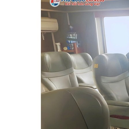
Phú Quốc - Rạch Giá
PHÚ QUỐC
6
Vân Đồn (Ao Tiên) - Cô Tô
KA LONG 
Sa Kỳ - Lý Sơn
PHÚ QUỐC
5
Phú Quốc - Rạch Giá
Superdong
Rạch Giá - Phú Quốc
PHÚ QUỐC
8
Phú Quốc - Hà Tiên
Superdon
Rạch Giá - Phú Quốc
Superdong
Côn Đảo - Sóc Trăng (Trần
CÔN ĐẢO 