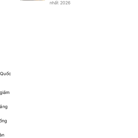
nhất 2026
mua
mua
mua
mua
ú Quốc
mua
 giảm
mua
oảng
mua
cổng
mua
sàn