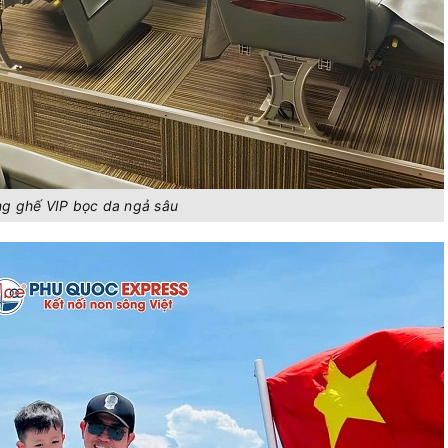
09/08/2026
10:30
20
350.000
 DP 141
+
Chọn 
09/08/2026
10:45
20
182.000
 EXPRESS
+
Chọn 
09/08/2026
11:30
20
393.273
 ConDao II
+
Chọn 
09/08/2026
g ghế VIP bọc da ngả sâu
11:45
20
216.000
 EXPRESS
+
Chọn 
09/08/2026
11:45
20
216.000
 EXPRESS
+
Chọn 
09/08/2026
11:50
0
275.455
 IV
Hết 
09/08/2026
12:00
20
1.055.000
xpress 2
+
Chọn 
09/08/2026