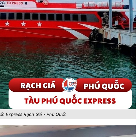
09:00
20
216.000
 EXPRESS
+
Chọn 
09/08/2026
09:00
20
350.000
s DP 135
+
Chọn 
09/08/2026
09:00
20
350.000
68
+
Chọn 
09/08/2026
09:15
20
138.000
 I
+
Chọn 
09/08/2026
09:30
20
370.000
 LUXURY
+
Chọn 
09/08/2026
10:00
20
255.818
III
+
Chọn 
09/08/2026
10:00
20
350.000
 Express
+
Chọn 
ốc Express Rạch Giá - Phú Quốc
09/08/2026
10:00
20
350.000
 Express V
+
Chọn 
09/08/2026