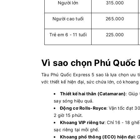
Người lớn
315.000
Vân Đồn (Ao Tiên) - Cô Tô
Tuan Chau
Người cao tuổi
265.000
Vân Đồn (Ao Tiên) - Cô Tô
KA LONG 
Trẻ em 6 - 11 tuổi
225.000
Rạch Giá - Nam Du
Superdong
Vì sao chọn Phú Quốc 
Rạch Giá - Hòn Sơn
Superdong
Tàu Phú Quốc Express 5 sao là lựa chọn ưu ti
Hà Tiên - Hải Tặc
Superdong
với: thiết kế hiện đại, sức chứa lớn, có khoang
Thiết kế hai thân (Catamaran)
: Giúp 
Phú Quý - Phan Thiết
TRƯNG T
say sóng hiệu quả.
Động cơ Rolls-Royce
: Vận tốc đạt 3
Sóc Trăng (Trần Đề) - Côn
Superdong
2 giờ 15 phút.
Đảo
Khoang VIP riêng tư
: Chỉ 16 - 18 gh
sạc riêng tại mỗi ghế.
Phú Quốc - Rạch Giá
PHÚ QUỐC
Khoang phổ thông (ECO) hiện đại
: 
18