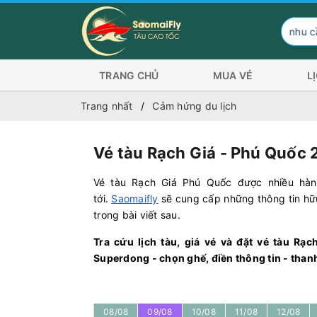
Hành khách có nhu cầu đi Côn Đảo trả l
TRANG CHỦ
MUA VÉ
L
Trang nhất
Cảm hứng du lịch
Vé tàu Rạch Giá - Phú Quốc 
Vé tàu Rạch Giá Phú Quốc được nhiều hàn
tới.
Saomaifly
sẽ cung cấp những thông tin hữu 
trong bài viết sau.
Tra cứu lịch tàu, giá vé và đặt vé tàu Rạ
Superdong - chọn ghế, điền thông tin - thanh
08/08
09/08
10/08
11/08
12/08