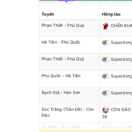
Tuyến
Hãng tàu
Phan Thiết - Phú Quý
CHẤN KHA
Hà Tiên - Phú Quốc
Superdong 
Phan Thiết - Phú Quý
Superdong
Phú Quốc - Hà Tiên
Superdon
Rạch Giá - Hòn Sơn
Superdon
Sóc Trăng (Trần Đề) - Côn
CÔN ĐẢO 
Đảo
36
Hà Tiên - Phú Quốc
PHÚ QUỐC