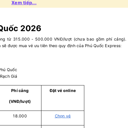
09/08/2026
Xem tiếp...
07:00
20
315.000
 EXPRESS
+
Chọn 
09/08/2026
 Quốc 2026
07:00
20
216.000
 EXPRESS
+
Chọn 
09/08/2026
ộng từ 315.000 - 500.000 VNĐ/lượt (chưa bao gồm phí cảng).
em sẽ được mua vé ưu tiên theo quy định của Phú Quốc Express:
07:00
20
182.000
 EXPRESS
+
Chọn 
09/08/2026
07:10
20
315.000
 EXPRESS
+
Chọn 
 Phú Quốc
09/08/2026
 Rạch Giá
07:10
20
354.000
 XII
+
Chọn 
09/08/2026
Phí cảng
Đặt vé online
07:20
20
354.000
 VII
+
Chọn 
(VNĐ/lượt)
09/08/2026
18.000
Chọn vé
07:30
20
373.636
g Phu Quy
+
Chọn 
09/08/2026