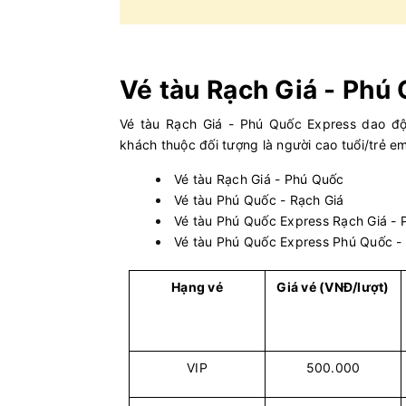
9
Rạch Giá - Phú Quốc
PHÚ QUỐC
6
Vé tàu Rạch Giá - Phú
Phú Quốc - Hà Tiên
PHÚ QUỐC
7
Vé tàu Rạch Giá - Phú Quốc Express dao đ
khách thuộc đối tượng là người cao tuổi/trẻ 
Sa Kỳ - Lý Sơn
PHÚ QUỐC
5
Vé tàu Rạch Giá - Phú Quốc
Vé tàu Phú Quốc - Rạch Giá
Phú Quốc - Rạch Giá
PHÚ QUỐC
Vé tàu Phú Quốc Express Rạch Giá -
8
Vé tàu Phú Quốc Express Phú Quốc -
Rạch Giá - Phú Quốc
Superdong
Hạng vé
Giá vé (VNĐ/lượt)
Phú Quốc - Rạch Giá
Superdong
VIP
500.000
Phú Quý - Phan Thiết
Superdon
II