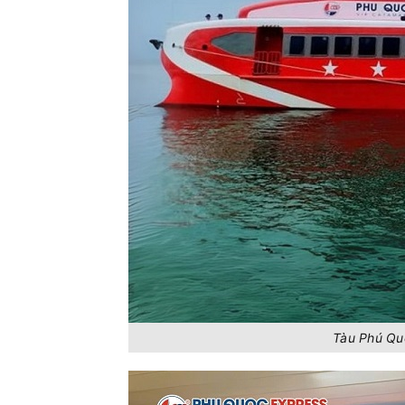
Hà Tiên - Phú Quốc
PHÚ QUỐC
7
Bến Bạch Đằng - Vũng Tàu
Greenline
Cô Tô - Vân Đồn (Ao Tiên)
KA LONG 
Hà Tiên - Hải Tặc
Superdong
Phú Quý - Phan Thiết
CHẤN KHA
Hà Tiên - Phú Quốc
Superdong 
Vân Đồn (Ao Tiên) - Cô Tô
Tuan Chau
Tàu Phú Qu
III
Cô Tô - Vân Đồn (Ao Tiên)
Tuan Chau