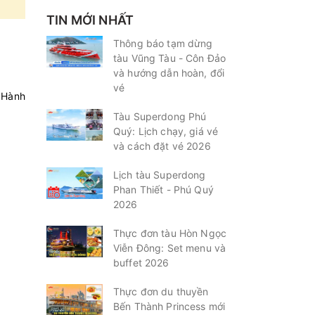
TIN MỚI NHẤT
mua
Thông báo tạm dừng
tàu Vũng Tàu - Côn Đảo
và hướng dẫn hoàn, đổi
mua
vé
 Hành
Tàu Superdong Phú
mua
Quý: Lịch chạy, giá vé
và cách đặt vé 2026
mua
Lịch tàu Superdong
Phan Thiết - Phú Quý
2026
mua
Thực đơn tàu Hòn Ngọc
Viễn Đông: Set menu và
mua
buffet 2026
mua
Thực đơn du thuyền
Bến Thành Princess mới