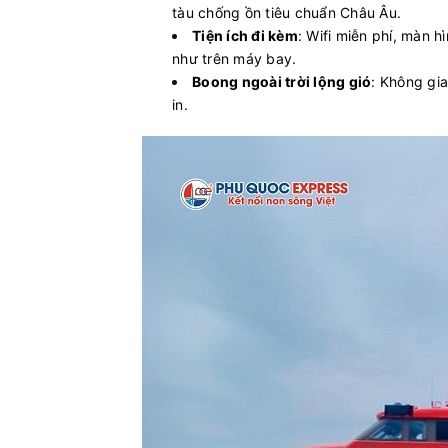
tàu chống ồn tiêu chuẩn Châu Âu.
Phú Quốc - Hà Tiên
Tiện ích đi kèm
: Wifi miễn phí, màn 
Superdong 
như trên máy bay.
Boong ngoài trời lộng gió
: Không gia
Hà Tiên - Phú Quốc
Superdon
in.
Hải Tặc - Hà Tiên
Superdong
Sa Kỳ - Lý Sơn
PHÚ QUỐC
27
Lý Sơn - Sa Kỳ
PHÚ QUỐC
5
Phú Quý - Phan Thiết
Phú Quý E
Phú Quốc - Hà Tiên
PHÚ QUỐC
9