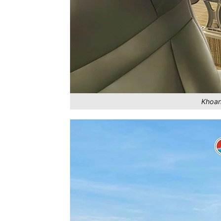
Đề)
36
Bến Bạch Đằng - Vũng Tàu
Greenlines
Lý Sơn - Sa Kỳ
PHÚ QUỐC
27
Côn Đảo - Sóc Trăng (Trần
Superdong
Đề)
Khoan
Hà Tiên - Phú Quốc
PHÚ QUỐC
9
Phú Quốc - Hà Tiên
PHÚ QUỐC
7
Nam Du - Rạch Giá
Superdong
Côn Đảo - TP HCM
Phú Quý E