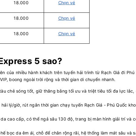
18.000
Chọn vé
07:30
20
350.000
 Express V
+
Chọn 
09/08/2026
18.000
Chọn vé
07:30
20
350.000
68
+
Chọn 
09/08/2026
18.000
Chọn vé
07:30
20
275.455
 IV
+
Chọn 
09/08/2026
Express 5 sao?
07:30
20
187.091
 VI
+
Chọn 
09/08/2026
ên của nhiều hành khách trên tuyến hải trình từ Rạch Giá đi Ph
07:45
20
138.000
 I
+
Chọn 
 VIP, boong ngoài trời rộng và thời gian di chuyển nhanh.
09/08/2026
tàu chẻ sóng tốt, giữ thăng bằng tối ưu và triệt tiêu tối đa lực lắc,
07:45
20
370.000
RẮC
+
Chọn 
09/08/2026
0 hải lý/giờ, rút ngắn thời gian chạy tuyến Rạch Giá - Phú Quốc kh
08:00
20
393.273
 ConDao I
+
Chọn 
09/08/2026
ế da cao cấp, có thể ngả sâu 130 độ, trang bị màn hình giải trí và 
08:00
20
315.000
 EXPRESS
+
Chọn 
Ghế bọc da êm ái, chỗ để chân rộng rãi, hệ thống làm mát sâu và 
09/08/2026