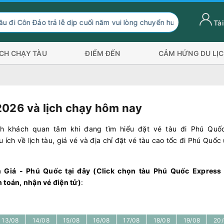
ễ dịp cuối năm vui lòng chuyển hướng xuống Sóc Trăng Trần Đề đi
Tài
ỊCH CHẠY TÀU
ĐIỂM ĐẾN
CẢM HỨNG DU LỊ
2026 và lịch chạy hôm nay
h khách quan tâm khi đang tìm hiểu đặt vé tàu đi Phú Quố
ích về lịch tàu, giá vé và địa chỉ đặt vé tàu cao tốc đi Phú Quốc 
ch Giá - Phú Quốc tại đây (Click chọn tàu Phú Quốc Express
 toán, nhận vé điện tử)
:
13/08
14/08
15/08
16/08
17/08
18/08
19/08
20