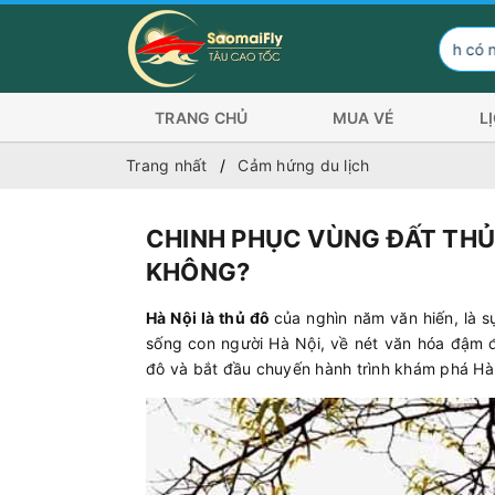
Hành khách có nhu cầu đi Côn Đảo
TRANG CHỦ
MUA VÉ
L
Trang nhất
Cảm hứng du lịch
CHINH PHỤC VÙNG ĐẤT THỦ 
KHÔNG?
Hà Nội là thủ đô
của nghìn năm văn hiến, là s
sống con người Hà Nội, về nét văn hóa đậm đ
đô và bắt đầu chuyến hành trình khám phá Hà 