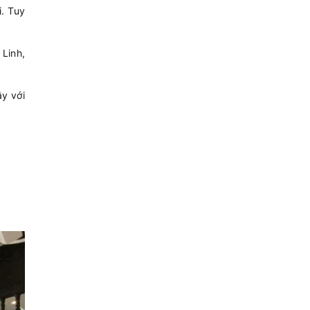
i. Tuy
 Linh,
ây với