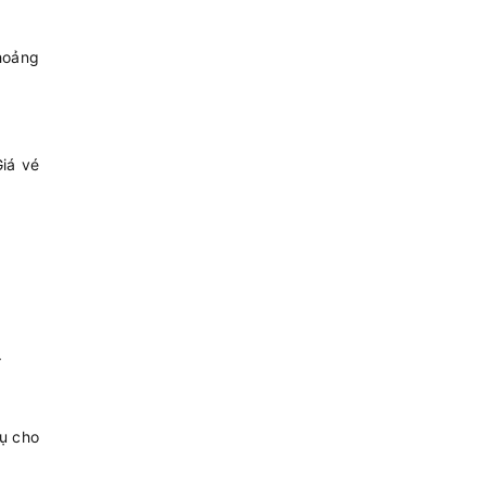
hoảng
iá vé
.
vụ cho