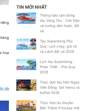
TIN MỚI NHẤT
Thông báo tạm dừng
tàu Vũng Tàu - Côn Đảo
 riêng
và hướng dẫn hoàn, đổi
vé
(tháng
Tàu Superdong Phú
Quý: Lịch chạy, giá vé
và cách đặt vé 2026
ùi hoa
Lịch tàu Superdong
Phan Thiết - Phú Quý
2026
Thực đơn tàu Hòn Ngọc
Viễn Đông: Set menu và
ến Hà
buffet 2026
Thực đơn du thuyền
Bến Thành Princess mới