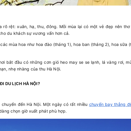
rõ rệt: xuân, hạ, thu, đông. Mỗi mùa lại có một vẻ đẹp nên thơ
 cho du khách sự vương vấn hơn cả.
các mùa hoa như hoa đào (tháng 1), hoa ban (tháng 2), hoa sữa 
nơi bắt đầu có những cơn gió heo may se se lạnh, lá vàng rơi, m
mạn, nhẹ nhàng của thu Hà Nội.
I DU LỊCH HÀ NỘI?
di chuyển đến Hà Nội. Một ngày có rất nhiều
chuyến bay thẳng đ
dàng chọn giờ xuất phát phù hợp.