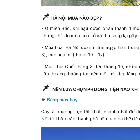
📌
HÀ NỘI MÙA NÀO ĐẸP?
- Ở miền Bắc, khí hậu được phân thành 4 mùa 
nhưng thủ đô mùa hoa nở và thu sang lại gây
- Mùa hoa: Hà Nội quanh năm ngập tràn trong 
3), cúc họa mi (tháng 10 – 12).
- Mùa thu: Cuối tháng 8 đến tháng 10, nhiều 
sữa thoang thoảng tạo nên một nét đẹp lãng 
📌
NÊN LỰA CHỌN PHƯƠNG TIỆN NÀO KHI Đ
🔷
Bằng máy bay
Đây là phương tiện tốt nhất, nhanh nhất để 
Nội
từ khắp các thành phố nên bạn có thể dễ 