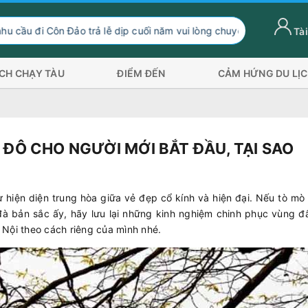
 trả lễ dịp cuối năm vui lòng chuyển hướng xuống Sóc Trăng Trần 
Tài
ỊCH CHẠY TÀU
ĐIỂM ĐẾN
CẢM HỨNG DU LỊ
ĐÔ CHO NGƯỜI MỚI BẮT ĐẦU, TẠI SAO
ự hiện diện trung hòa giữa vẻ đẹp cổ kính và hiện đại. Nếu tò mò 
à bản sắc ấy, hãy lưu lại những kinh nghiệm chinh phục vùng đấ
Nội theo cách riêng của mình nhé.