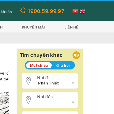
1900.59.99.97
Đề đi 2 phương tiện: Tàu Superdong và tàu Trưng Nhị tàu Đỏ 600 
 khoản
CH
KHUYẾN MÃI
LIÊN HỆ
Tìm chuyến khác
Một chiều
Khứ hồi
về lối
Nơi đi
t thủ
Nơi đến